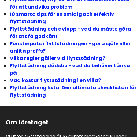
för att undvika problem
10 smarta tips för en smidig och effektiv
flyttstädning
Flyttstädning och avlopp - vad du måste göra
för att få godkänt
Fönsterputs i flyttstädningen - göra själv eller
anlita proffs?
Vilka regler gäller vid flyttstädning?
Flyttstädning dödsbo - vad du behöver tänka
på
Vad kostar flyttstädning i en villa?
Flyttstädning lista: Den ultimata checklistan för
flyttstädning
Om företaget
Vi utför flyttstädning åt kvalitetsmedvetna kunder