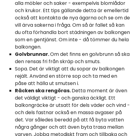
alla möbler och saker - exempelvis blomlådor
och krukor. Ett tips gällande detta är emellertid
också att kontakta de nya ägarna och se om de
vill ärva sakerna i fråga. Om så är fallet så kan
du ofta förhandla bort städningen av balkongen
som en gentjänst. Om inte - då tömmer du hela
balkongen.
Golvbrunnar.
Om det finns en golvbrunn så ska
den rensas fri från skräp och smuts.
Sopa. Det är viktigt att du sopar av balkongen
rejält. Använd en större sop och ta med en
påse att hälla ut smutsen i.
Räcken ska rengöras.
Detta moment är även
det väldigt viktigt - och ganska äckligt. Ett
balkongräcke är utsatt för dels väder och vind -
och dels fastnar också en massa avgaser på
det. Var således beredd på att få byta vatten
några gånger och att även byta trasa mellan
varven. Jobba metodiskt fram och tillbaka och